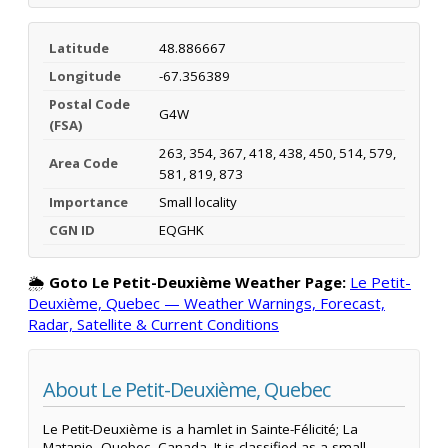
Latitude
48.886667
Longitude
-67.356389
Postal Code
G4W
(FSA)
263, 354, 367, 418, 438, 450, 514, 579,
Area Code
581, 819, 873
Importance
Small locality
CGN ID
EQGHK
🌦️
Goto Le Petit-Deuxième Weather Page:
Le Petit-
Deuxième, Quebec — Weather Warnings, Forecast,
Radar, Satellite & Current Conditions
About Le Petit-Deuxième, Quebec
Le Petit-Deuxième is a hamlet in Sainte-Félicité; La
Matanie, Quebec, Canada. It is classified as a small