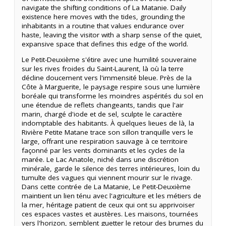
navigate the shifting conditions of La Matanie. Daily
existence here moves with the tides, grounding the
inhabitants in a routine that values endurance over
haste, leaving the visitor with a sharp sense of the quiet,
expansive space that defines this edge of the world.
Le Petit-Deuxième s'étire avec une humilité souveraine
sur les rives froides du Saint-Laurent, là où la terre
décline doucement vers l'immensité bleue. Près de la
Côte à Marguerite, le paysage respire sous une lumière
boréale qui transforme les moindres aspérités du sol en
une étendue de reflets changeants, tandis que l'air
marin, chargé d'iode et de sel, sculpte le caractère
indomptable des habitants. À quelques lieues de là, la
Rivière Petite Matane trace son sillon tranquille vers le
large, offrant une respiration sauvage à ce territoire
façonné par les vents dominants et les cycles de la
marée. Le Lac Anatole, niché dans une discrétion
minérale, garde le silence des terres intérieures, loin du
tumulte des vagues qui viennent mourir sur le rivage.
Dans cette contrée de La Matanie, Le Petit-Deuxième
maintient un lien ténu avec l'agriculture et les métiers de
la mer, héritage patient de ceux qui ont su apprivoiser
ces espaces vastes et austères. Les maisons, tournées
vers l'horizon, semblent guetter le retour des brumes du