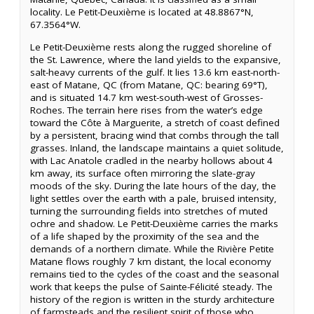
locality. Le Petit-Deuxième is located at 48.8867°N,
67.3564°W.
Le Petit-Deuxième rests along the rugged shoreline of
the St. Lawrence, where the land yields to the expansive,
salt-heavy currents of the gulf. It lies 13.6 km east-north-
east of Matane, QC (from Matane, QC: bearing 69°T),
and is situated 14.7 km west-south-west of Grosses-
Roches. The terrain here rises from the water’s edge
toward the Côte à Marguerite, a stretch of coast defined
by a persistent, bracing wind that combs through the tall
grasses. Inland, the landscape maintains a quiet solitude,
with Lac Anatole cradled in the nearby hollows about 4
km away, its surface often mirroring the slate-gray
moods of the sky. During the late hours of the day, the
light settles over the earth with a pale, bruised intensity,
turning the surrounding fields into stretches of muted
ochre and shadow. Le Petit-Deuxième carries the marks
of a life shaped by the proximity of the sea and the
demands of a northern climate. While the Rivière Petite
Matane flows roughly 7 km distant, the local economy
remains tied to the cycles of the coast and the seasonal
work that keeps the pulse of Sainte-Félicité steady. The
history of the region is written in the sturdy architecture
of farmsteads and the resilient spirit of those who