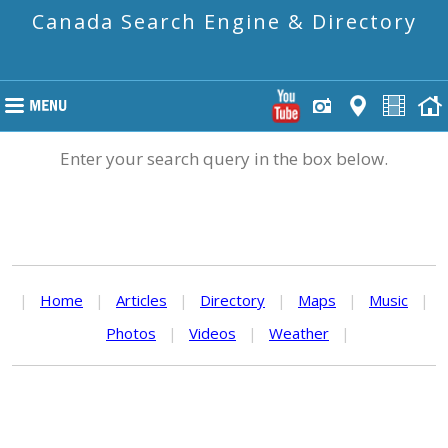
Canada Search Engine & Directory
Enter your search query in the box below.
|
Home
|
Articles
|
Directory
|
Maps
|
Music
|
Photos
|
Videos
|
Weather
|