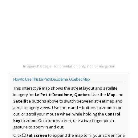
Imagery © Google · for orientation only, not for navigation
How to Use This Le Petit-Deuxième, Quebec Map
This interactive map shows the street layout and satellite
imagery for
Le Petit-Deuxième, Quebec
. Use the
Map
and
Satellite
buttons above to switch between street map and
aerial imagery views. Use the
+
and
−
buttons to zoom in or
out, or scroll your mouse wheel while holding the
Control
key
to zoom. On a touchscreen, use a two-finger pinch
gesture to zoom in and out.
Click
⛶ Fullscreen
to expand the map to fill your screen for a