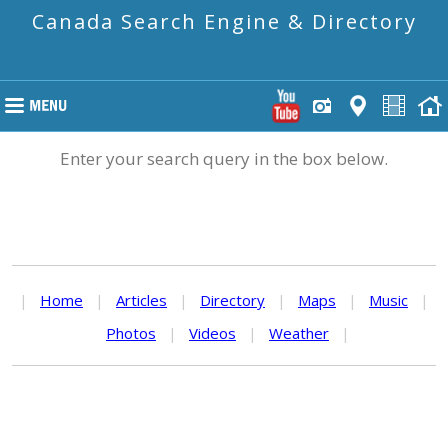
Canada Search Engine & Directory
Enter your search query in the box below.
|
Home
|
Articles
|
Directory
|
Maps
|
Music
|
Photos
|
Videos
|
Weather
|