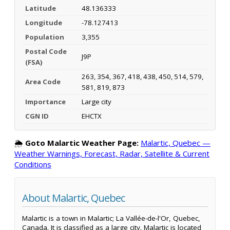
Latitude
48.136333
Longitude
-78.127413
Population
3,355
Postal Code
J9P
(FSA)
263, 354, 367, 418, 438, 450, 514, 579,
Area Code
581, 819, 873
Importance
Large city
CGN ID
EHCTX
🌦️
Goto Malartic Weather Page:
Malartic, Quebec —
Weather Warnings, Forecast, Radar, Satellite & Current
Conditions
About Malartic, Quebec
Malartic is a town in Malartic; La Vallée-de-l'Or, Quebec,
Canada. It is classified as a large city. Malartic is located