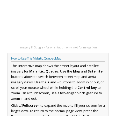
Imagery © Google · for orientation only, not for navigation
How to Use This Malartic, Quebec Map
This interactive map shows the street layout and satellite
imagery for
Malartic, Quebec
. Use the
Map
and
Satellite
buttons above to switch between street map and aerial
imagery views. Use the
+
and
−
buttons to zoom in or out, or
scroll your mouse wheel while holding the
Control key
to
zoom. On a touchscreen, use a two-finger pinch gesture to
zoom in and out.
Click
⛶ Fullscreen
to expand the map to fill your screen for a
larger view. To return to the normal page view, press the