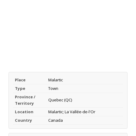
Place
Malartic
Type
Town
Province /
Quebec (QC)
Territory
Location
Malartic; La Vallée-de-l'Or
Country
Canada